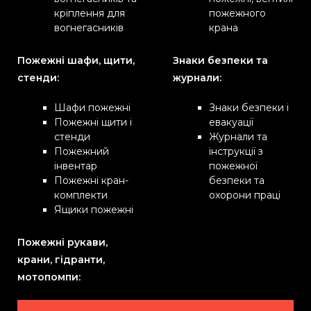
кріплення для
пожежного
вогнегасників
крана
Пожежні шафи, щити,
Знаки безпеки та
стенди:
журнали:
Шафи пожежні
Знаки безпеки і
Пожежні щити і
евакуації
стенди
Журнали та
Пожежний
інструкції з
інвентар
пожежної
Пожежні кран-
безпеки та
комплекти
охорони праці
Ящики пожежні
Пожежні рукави,
крани, гідранти,
мотопомпи: