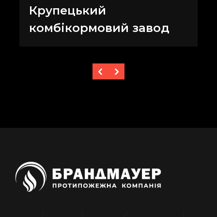
цьому наші клієнти можуть розраховувати на
Крупецький
найнадійніші рішення для захисту від вогню.
комбікормовий завод
Процес вибору
протипожежного
інвентаря
Щоб вибрати оптимальне протипожежне
обладнання, варто дотримуватись таких
рекомендацій:
Визначити тип об'єкта, де буде встановлено
обладнання: офіс, склад, виробництво,
громадська будівля тощо.
З'ясувати особливості технічних процесів і
можливі причини виникнення пожежі.
Визначити необхідні засоби: сигналізацію,
гідранти, вогнегасники, автоматичне
пожежогасіння.