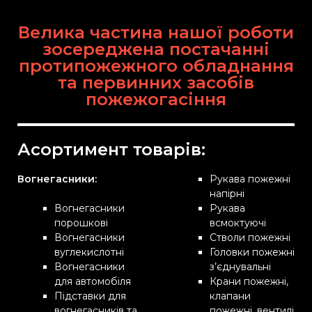
Велика частина нашої роботи
зосереджена постачанні
протипожежного обладнання
та первинних засобів
пожежогасіння
Асортимент товарів:
Вогнегасники:
Рукава пожежні
напірні
Вогнегасники
Рукава
порошкові
всмоктуючі
Вогнегасники
Стволи пожежні
вуглекислотні
Головки пожежні
Вогнегасники
з’єднувальні
для автомобіля
Крани пожежні,
Підставки для
клапани
вогнегасників та
пожежні, вентилі