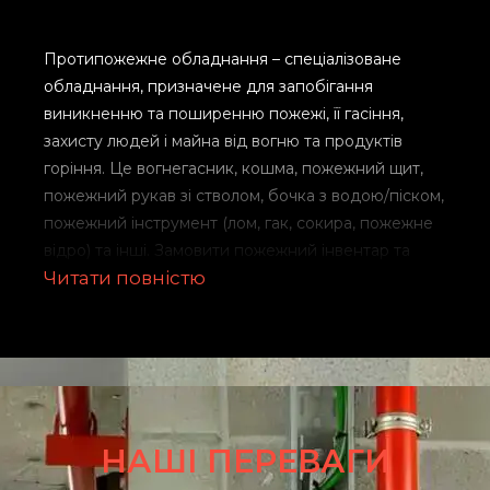
Протипожежне обладнання – спеціалізоване
обладнання, призначене для запобігання
виникненню та поширенню пожежі, її гасіння,
захисту людей і майна від вогню та продуктів
горіння. Це вогнегасник, кошма, пожежний щит,
пожежний рукав зі стволом, бочка з водою/піском,
пожежний інструмент (лом, гак, сокира, пожежне
відро) та інші. Замовити пожежний інвентар та
Читати повністю
інструменти високої якості за вигідною вартістю
ви можете в протипожежній компанії
“Брандмауер”.
Види
протипожежного
обладнання
НАШІ ПЕРЕВАГИ