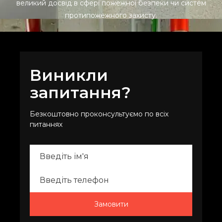
великий досвід в сфері пожежної безпеки чи систем
вимогам українського законодавства. Ці стандарти
протипожежного захисту.
регламентують вимоги до конструкції, матеріалів,
безвідмовності та стійкості обладнання до різних
чинників, зокрема високих температур, вологості,
корозії тощо.
Виникли
Наше обладнання сертифіковане згідно з
запитання?
Технічним регламентом України щодо пожежної
безпеки та має всі необхідні дозволи й висновки.
Безкоштовно проконсультуємо по всіх
Це гарантує, що воно відповідає нормам і
питаннях
правилам пожежної безпеки України й може
застосовуватися на об'єктах різного призначення
та організації.
Інновації в сфері
протипожежного
обладнання