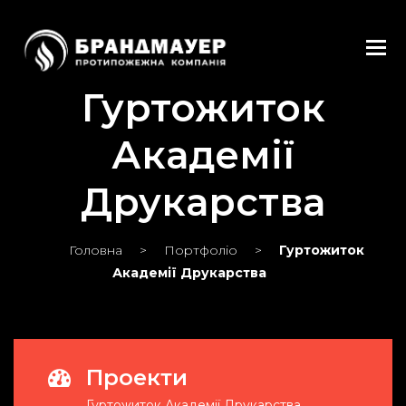
Tog
Гуртожиток
Академії
Друкарства
Головна
>
Портфоліо
>
Гуртожиток
Академії Друкарства
Проекти
Гуртожиток Академії Друкарства