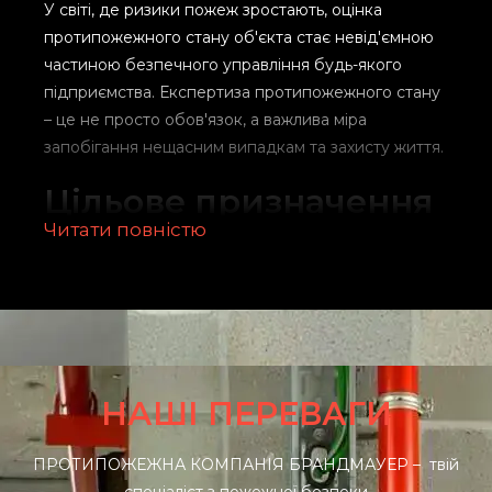
У світі, де ризики пожеж зростають, оцінка
протипожежного стану об'єкта стає невід'ємною
частиною безпечного управління будь-якого
підприємства. Експертиза протипожежного стану
– це не просто обов'язок, а важлива міра
запобігання нещасним випадкам та захисту життя.
Цільове призначення
та переваги
Читати повністю
експертизи
протипожежного
стану
Експертиза протипожежного стану нашою
НАШІ ПЕРЕВАГИ
компанією проводиться у таких випадках:
ПРОТИПОЖЕЖНА КОМПАНІЯ БРАНДМАУЕР – твій
Визначення рівня дотримання пожежної